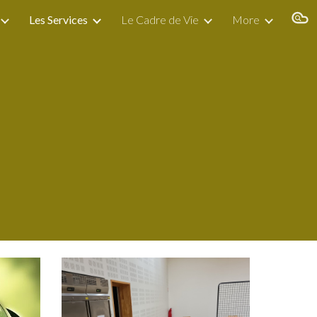
Les Services
Le Cadre de Vie
More
ion