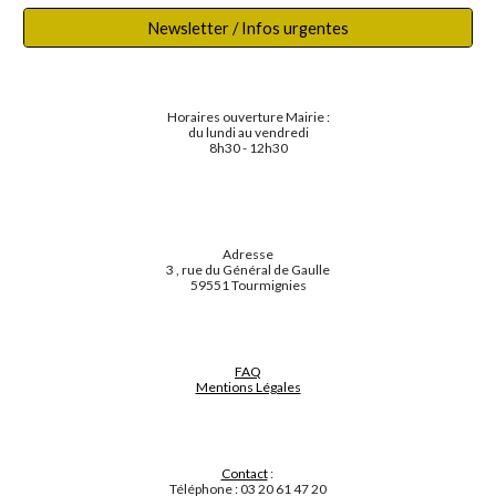
Newsletter / Infos urgentes
Horaires ouverture Mairie :
du lundi au vendredi
8h30 - 12h30
Adresse
3 , rue du Général de Gaulle
59551 Tourmignies
FAQ
Mentions Légales
Contact
:
Téléphone : 03 20 61 47 20